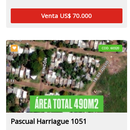
Venta US$ 70.000
COD. 60320
Pascual Harriague 1051