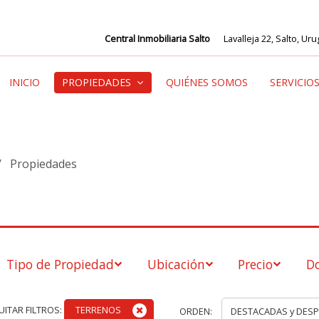
Central Inmobiliaria Salto
Lavalleja 22, Salto, Ur
INICIO
PROPIEDADES
QUIÉNES SOMOS
SERVICIO
/
Propiedades
Tipo de Propiedad
Ubicación
Precio
Do
UITAR FILTROS:
TERRENOS
ORDEN: