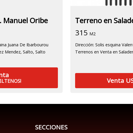
. Manuel Oribe
Terreno en Salad
315
M2
uina Juana De Ibarbourou
Dirección: Solis esquina Valen
ez Mendez, Salto, Salto
Terrenos en Venta en Saladero
nta
Venta US
šLTENOS!
SECCIONES