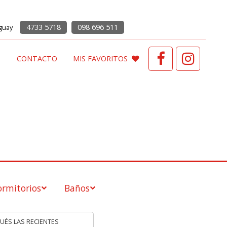
4733 5718
098 696 511
uguay
S
CONTACTO
MIS FAVORITOS
rmitorios
Baños